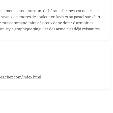
ralement sous le surnom de héraut d’armes, est un artiste
 travaux en encres de couleur en lavis et au pastel sur vélin
er tout commanditaire désireux de se doter d’armoiries
n style graphique singulier des armoiries déjà existantes.
mes.chez.com/index.html