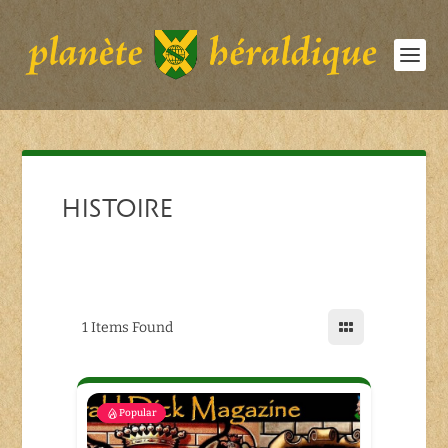
HISTOIRE
1
Items Found
Popular