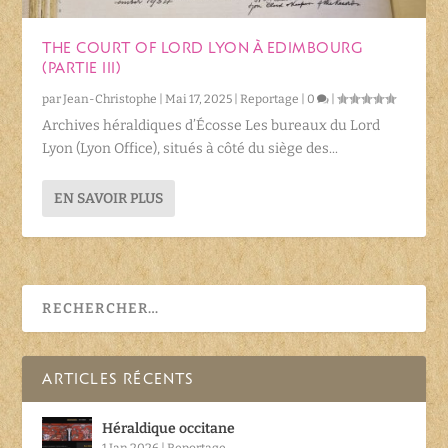
THE COURT OF LORD LYON À EDIMBOURG
(PARTIE III)
par
Jean-Christophe
|
Mai 17, 2025
|
Reportage
|
0
|
Archives héraldiques d’Écosse Les bureaux du Lord
Lyon (Lyon Office), situés à côté du siège des...
EN SAVOIR PLUS
ARTICLES RÉCENTS
Héraldique occitane
1 Jan 2026
|
Reportage