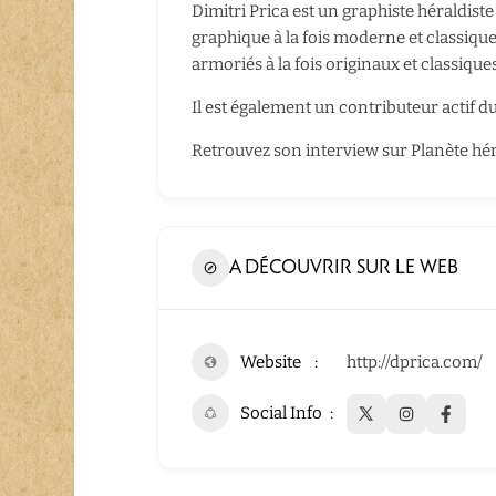
Dimitri Prica est un graphiste héraldist
graphique à la fois moderne et classique e
armoriés à la fois originaux et classiques
Il est également un contributeur actif d
Retrouvez son interview
sur Planète hér
A DÉCOUVRIR SUR LE WEB
Website
http://dprica.com/
Social Info