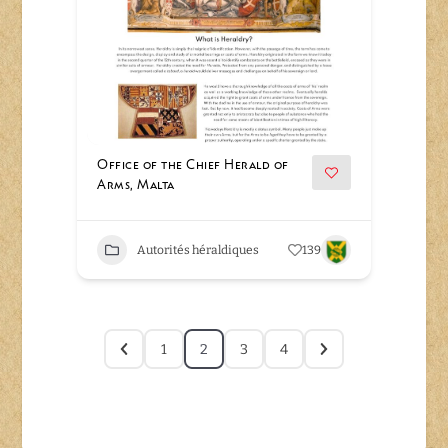
Office of the Chief Herald of
Arms, Malta
Autorités héraldiques
139
1
2
3
4